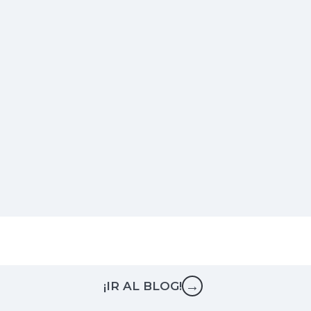
→
¡IR AL BLOG!