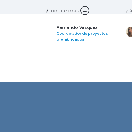
→
¡Conoce más!
¡C
Fernando Vázquez
Coordinador de proyectos
prefabricados