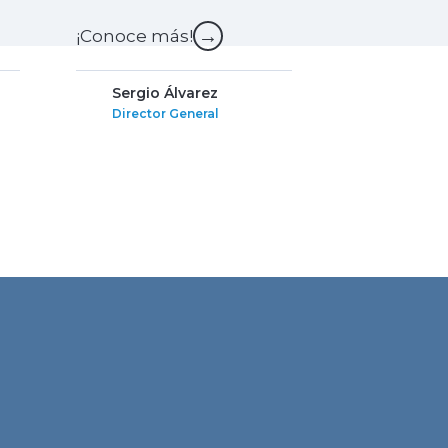
→
¡Conoce más!
Sergio Álvarez
Director General