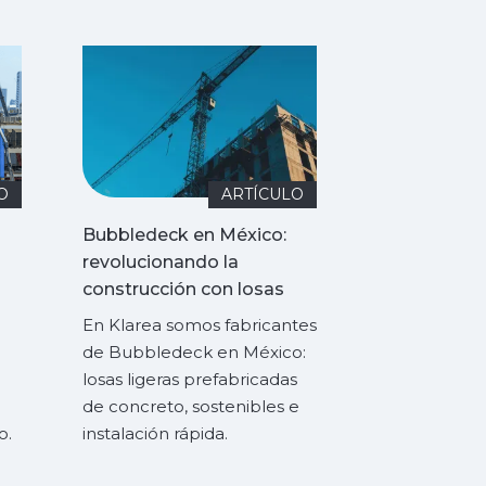
O
ARTÍCULO
Bubbledeck en México:
revolucionando la
construcción con losas
ligeras
En Klarea somos fabricantes
de Bubbledeck en México:
losas ligeras prefabricadas
de concreto, sostenibles e
o.
instalación rápida.