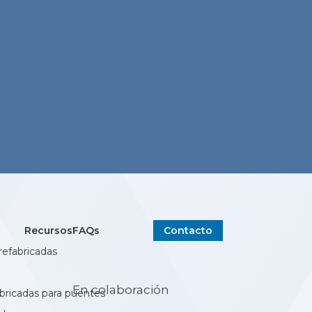
Recursos
FAQs
Contacto
refabricadas
En colaboración
abricadas para puentes