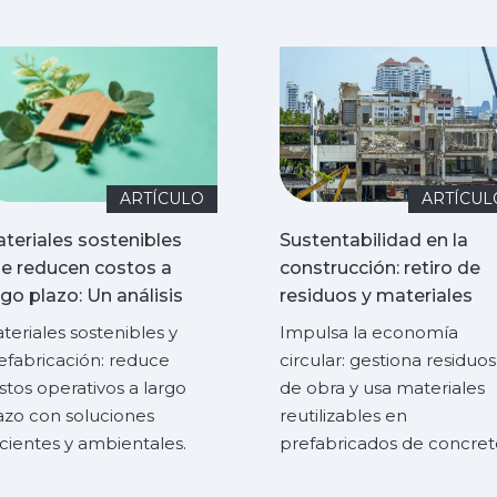
ARTÍCULO
ARTÍCUL
teriales sostenibles
Sustentabilidad en la
e reducen costos a
construcción: retiro de
rgo plazo: Un análisis
residuos y materiales
mparativo
reutilizables
teriales sostenibles y
Impulsa la economía
efabricación: reduce
circular: gestiona residuos
stos operativos a largo
de obra y usa materiales
azo con soluciones
reutilizables en
icientes y ambientales.
prefabricados de concret