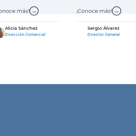
→
→
onoce más!
¡Conoce más!
Alicia Sánchez
Sergio Álvarez
Dirección Comercial
Director General