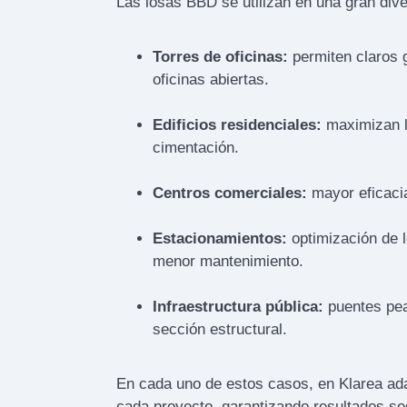
Las losas BBD se utilizan en una gran div
Torres de oficinas:
permiten claros 
oficinas abiertas.
Edificios residenciales:
maximizan la
cimentación.
Centros comerciales:
mayor eficaci
Estacionamientos:
optimización de 
menor mantenimiento.
Infraestructura pública:
puentes pea
sección estructural.
En cada uno de estos casos, en Klarea ad
cada proyecto, garantizando resultados se