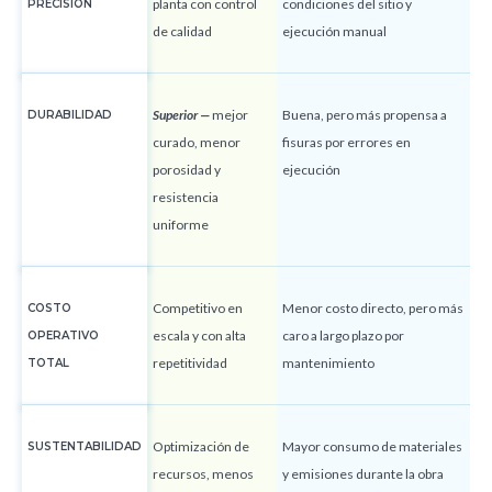
planta con control
condiciones del sitio y
PRECISIÓN
de calidad
ejecución manual
Superior —
mejor
Buena, pero más propensa a
DURABILIDAD
curado, menor
fisuras por errores en
porosidad y
ejecución
resistencia
uniforme
Competitivo en
Menor costo directo, pero más
COSTO
escala y con alta
caro a largo plazo por
OPERATIVO
repetitividad
mantenimiento
TOTAL
Optimización de
Mayor consumo de materiales
SUSTENTABILIDAD
recursos, menos
y emisiones durante la obra