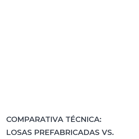
Ideal para proyectos con altos
requerimientos de repetitividad y
escalabilidad.
SUSTENTABILIDAD Y REDUCCIÓN DE
RESIDUOS
Optimización de materiales y disminución
de emisiones por maquinaria en sitio.
COMPARATIVA TÉCNICA:
LOSAS PREFABRICADAS VS.