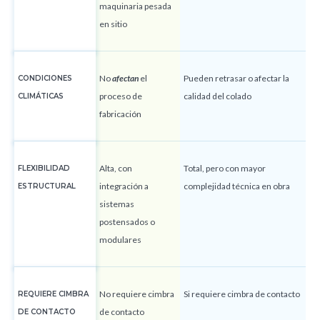
maquinaria pesada
en sitio
No
afectan
el
Pueden retrasar o afectar la
CONDICIONES
proceso de
calidad del colado
CLIMÁTICAS
fabricación
Alta, con
Total, pero con mayor
FLEXIBILIDAD
integración a
complejidad técnica en obra
ESTRUCTURAL
sistemas
postensados o
modulares
No requiere cimbra
Si requiere cimbra de contacto
REQUIERE CIMBRA
de contacto
DE CONTACTO