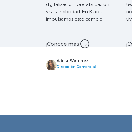
digitalización, prefabricación
té
y sostenibilidad. En Klarea
no
impulsamos este cambio.
vi
→
¡Conoce más!
¡C
Alicia Sánchez
Dirección Comercial