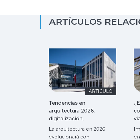
ARTÍCULOS RELAC
ARTÍCULO
Tendencias en
¿E
arquitectura 2026:
co
digitalización,
vi
prefabricación y
re
La arquitectura en 2026
Im
sostenibilidad
evolucionará con
en