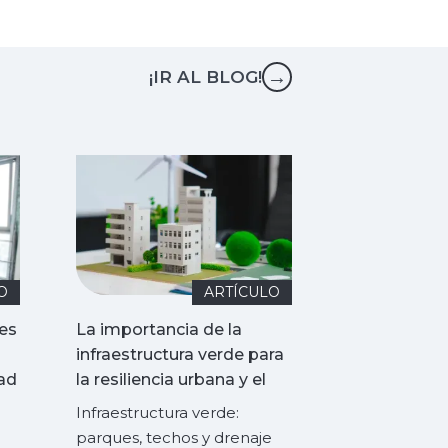
→
¡IR AL BLOG!
O
ARTÍCULO
les
La importancia de la
infraestructura verde para
dad
la resiliencia urbana y el
bienestar
Infraestructura verde:
parques, techos y drenaje